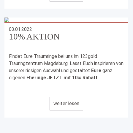
welche ganz nach Euren Wünschen angefertigt
werden.
WIR FREUEN UNS AUF EUCH!
03.01.2022
10% AKTION
Ruft uns an
0391 - 79 29 54 00
Findet Eure Traumringe bei uns im 123gold
Schreibt uns
magdeburg@123gold.de
Trauringzentrum Magdeburg. Lasst Euch inspirieren von
unserer riesigen Auswahl und gestaltet
Eure
ganz
oder bucht Euren Termin Online
eigenen
Eheringe JETZT mit 10% Rabatt
.
https://www.123gold.de/termin/vereinbaren/magdeburg/
Bucht Euren persönlichen Beratungstermin bei uns
unter:
www.123gold.de
weiter lesen
Ruft uns an:
0391 - 79 29 54 00
Oder schreibt uns:
trauringe@123gold-magdeburg.de