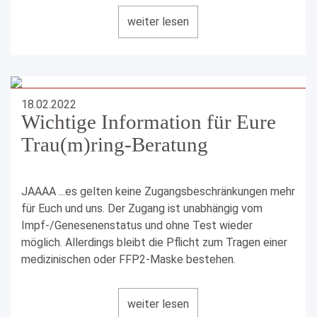
Neuigkeiten mehr zu verpassen.
weiter lesen
WIR FREUEN UNS AUF EUCH!
Vereinbart jetzt einen persönlichen Beratungstermin
18.02.2022
Vorort und gestaltet Eure individuellen Trau(m)ringe,
Wichtige Information für Eure
welche ganz nach Euren Wünschen angefertigt
Trau(m)ring-Beratung
werden.
Ruft uns an
0391 - 79 29 54 00
JAAAA ...es gelten keine Zugangsbeschränkungen mehr
für Euch und uns. Der Zugang ist unabhängig vom
Schreibt uns
magdeburg@123gold.de
Impf-/Genesenenstatus und ohne Test wieder
möglich. Allerdings bleibt die Pflicht zum Tragen einer
oder bucht Euren Termin Online
medizinischen oder FFP2-Maske bestehen.
www.123gold.de/termin/vereinbaren/magdeburg/
Vereinbart jetzt Euren persönlichen Beratungstermin
weiter lesen
Vorort und gestaltet Eure individuellen Traumringe,