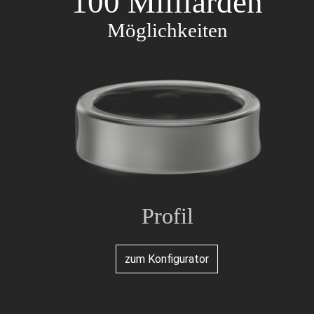
100 Milliarden
Möglichkeiten
Profil
Profil
zum Konfigurator